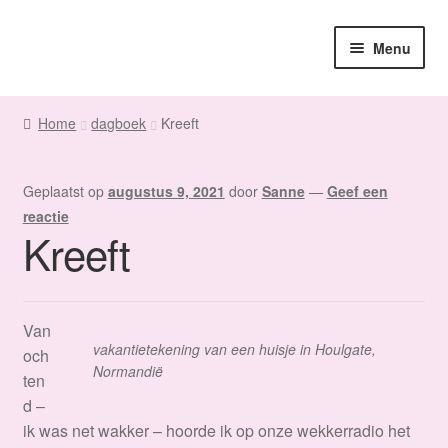
Ga
Ga
Menu
door
naar
naar
de
Home
navigatie
inhoud
Home
dagboek
Kreeft
Sanne
Geplaatst op
augustus 9, 2021
door
Sanne
—
Geef een
Subme
Maatwerk
reactie
uitvou
Kreeft
Subme
Winkel
uitvou
Fanmail
Van
vakantietekening van een huisje in Houlgate,
och
Subme
Contact
Normandië
ten
uitvou
d –
ik was net wakker – hoorde ik op onze wekkerradio het