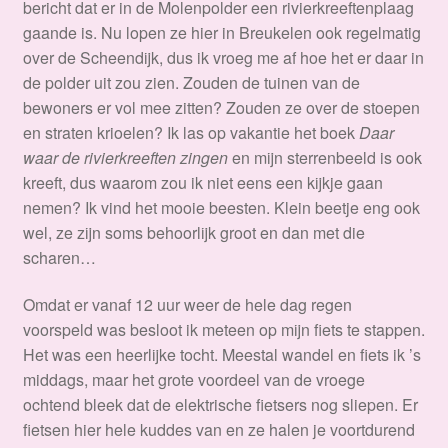
bericht dat er in de Molenpolder een rivierkreeftenplaag
gaande is. Nu lopen ze hier in Breukelen ook regelmatig
over de Scheendijk, dus ik vroeg me af hoe het er daar in
de polder uit zou zien. Zouden de tuinen van de
bewoners er vol mee zitten? Zouden ze over de stoepen
en straten krioelen? Ik las op vakantie het boek
Daar
waar de rivierkreeften zingen
en mijn sterrenbeeld is ook
kreeft, dus waarom zou ik niet eens een kijkje gaan
nemen? Ik vind het mooie beesten. Klein beetje eng ook
wel, ze zijn soms behoorlijk groot en dan met die
scharen…
Omdat er vanaf 12 uur weer de hele dag regen
voorspeld was besloot ik meteen op mijn fiets te stappen.
Het was een heerlijke tocht. Meestal wandel en fiets ik ’s
middags, maar het grote voordeel van de vroege
ochtend bleek dat de elektrische fietsers nog sliepen. Er
fietsen hier hele kuddes van en ze halen je voortdurend