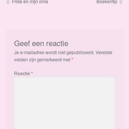
Bericht
Vorig
Volgend
Frida en mijn oma
Boekentip
bericht:
bericht:
navigatie
Geef een reactie
Je e-mailadres wordt niet gepubliceerd.
Vereiste
velden zijn gemarkeerd met
*
Reactie
*