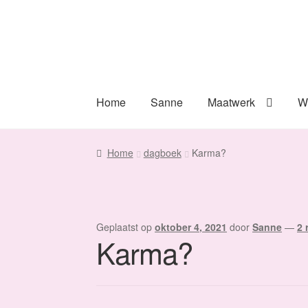
Ga
Ga
door
naar
naar
de
navigatie
inhoud
Home
Sanne
Maatwerk
W
Home
dagboek
Karma?
Geplaatst op
oktober 4, 2021
door
Sanne
—
2 
Karma?