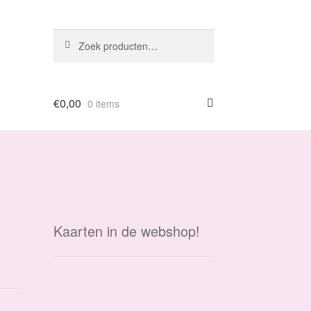
Zoeken
Zoeken
naar:
€
0,00
0 items
Kaarten in de webshop!