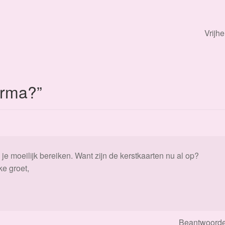
Volge
Vrijhe
berich
rma?
”
 je moeilijk bereiken. Want zijn de kerstkaarten nu al op?
ke groet,
Beantwoord