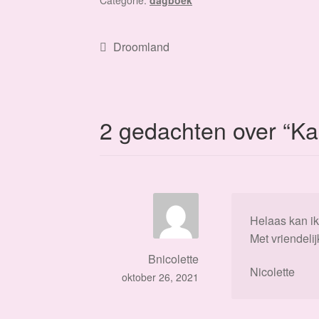
Categorie:
dagboek
Bericht
Vorig
Droomland
bericht:
navigatie
2 gedachten over “
Ka
Helaas kan ik
Met vriendelij
Bnicolette
Nicolette
oktober 26, 2021