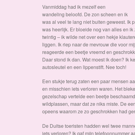
Vanmiddag had ik mezelf een
wandeling beloofd. De zon scheen en ik
was al veel te lang niet buiten geweest. Ik
was heerlijk. Er bloeide nog van alles en ik
twintig – ik wilde net over een hekje klau
liggen. Ik riep naar de mevrouw die voor 
reageerde een beetje vreemd en geschrokken
Daar stond ik dan. Wat moest ik doen? Ik ke
autosleutel en een lippenstift. Nee toch!
Een stukje terug zaten een paar mensen aan
en misschien iets verloren waren. Het ble
gezelschap vertelde een beetje beschaamd
wildplassen, maar dat ze niks miste. De e
opeens waarom ze zo geschrokken had gere
De Duitse toeristen hadden wel twee manne
iets verloren? Ik gaf mijn telefoonnummer 