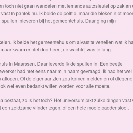
k kon toch niet gaan wandelen met iemands autosleutel op zak en
st in paniek nu. Ik belde de politie, maar die bleken niet mee
 spullen inleveren bij het gemeentehuis. Daar ging mijn
ukelen. Ik belde het gemeentehuis om alvast te vertellen wat ik h
 maar kwam er niet doorheen, de wachtrij was te lang.
uis in Maarssen. Daar leverde ik de spullen in. Een beetje
ewerker had niet eens naar mijn naam gevraagd. Ik had het wel
 aflopen. Of de eigenaar zich zou komen melden en of diegene b
ook wel even bedankt willen worden voor alle moeite.
 bestaat, zo is het toch? Het universum pikt zulke dingen vast
t een zeldzame vlinder tegen, of een hele mooie paddenstoel.