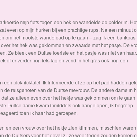
 parkeerde mijn fiets tegen een hek en wandelde de polder in. He
 zat even op mijn hurken bij een prachtige rups. Na een minuut o
teren om het mooiste wandelpad op te gaan – zag ik een bankpas
mij over het hek was geklommen en zwaaide met het pasje. De v
. Ze bleek een Duitse toeriste en het pasje was niet van haar
ek of er verder nog iets lag en vond in het gras ook nog een
 een picknicktafel. Ik informeerde of ze op het pad hadden ge
ken de reisgenoten van de Duitse mevrouw. De andere dame in h
 dat ze alleen even over het hekje was geklommen om te gaan
erste Duitse dame kwam inmiddels ook aangelopen, ik begreep
ageerd toen ik haar had geroepen.
n en een vrouw over het hekje zien klimmen, misschien waren 
aan de Duitsers voor het geval zij ze weer tegen zouden komen 