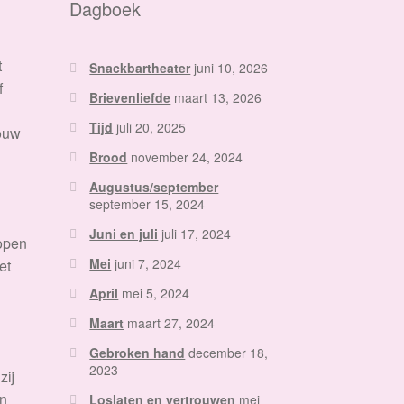
Dagboek
t
Snackbartheater
juni 10, 2026
f
Brievenliefde
maart 13, 2026
Tijd
juli 20, 2025
rouw
.
Brood
november 24, 2024
Augustus/september
september 15, 2024
Juni en juli
juli 17, 2024
lopen
Mei
juni 7, 2024
et
April
mei 5, 2024
Maart
maart 27, 2024
Gebroken hand
december 18,
2023
zij
en
Loslaten en vertrouwen
mei