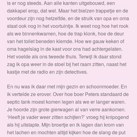
is er nog steeds. Aan alle kanten uitgebouwd, een
dakkapel erop, dat wel. Maar het bielzen trappetje en de
voordeur zijn nog hetzelfde, en de struik van opa en oma
staat ook nog in het voortuintje. Ik weet nog hoe het rook
als we binnenkwamen, hoe de trap klonk, hoe de deur
van het toilet beneden klemde. Hoe we gauw keken of
oma hagelslag in de kast voor ons had achtergelaten.
Het voelde als ons tweede thuis. Terwijl ik daar stond
zag ik opa weer in de stoel bij het raam zitten, naast het
kastje met de radio en zijn detectives.
En nu was ik daar met mijn gezin en schoonmoeder. En
ik vertelde ze erover. Over hoe boer Peters standaard de
septic tank moest komen legen als we er langer waren.
Je hoorde zijn grote gierwagen al van verre aankomen.
‘Heeft je vader weer zitten schijten?’ vroeg hij knipogend
als hij uitstapte. Mijn broertje en ik lagen dan krom van
het lachen en mochten altijd kijken hoe de slang de put