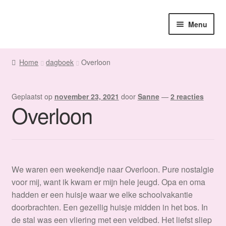
Ga
Ga
Menu
door
naar
naar
de
Home
navigatie
inhoud
Home
dagboek
Overloon
Sanne
Geplaatst op
november 23, 2021
door
Sanne
—
2 reacties
Subme
Maatwerk
Overloon
uitvou
Subme
Winkel
uitvou
Fanmail
We waren een weekendje naar Overloon. Pure nostalgie
Subme
Contact
voor mij, want ik kwam er mijn hele jeugd. Opa en oma
uitvou
hadden er een huisje waar we elke schoolvakantie
doorbrachten. Een gezellig huisje midden in het bos. In
de stal was een vliering met een veldbed. Het liefst sliep