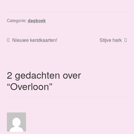
Categorie:
dagboek
Bericht
Vorig
Volgend
Nieuwe kerstkaarten!
Stijve hark
bericht:
bericht:
navigatie
2 gedachten over
“
Overloon
”